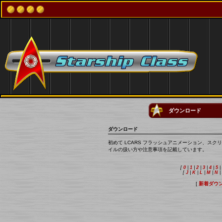
ダウンロード
ダウンロード
初めて LCARS フラッシュアニメーション、ス
イルの扱い方や注意事項を記載しています。
[
0
|
1
|
2
|
3
|
4
|
5
|
[
J
|
K
|
L
|
M
|
N
|
[
新着ダウ