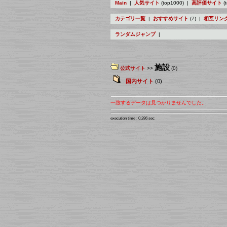
Main
|
人気サイト
(top1000) |
高評価サイト
(
カテゴリ一覧
|
おすすめサイト
(7) |
相互リン
ランダムジャンプ
|
施設
公式サイト
>>
(0)
国内サイト
(0)
一致するデータは見つかりませんでした。
execution time : 0.286 sec