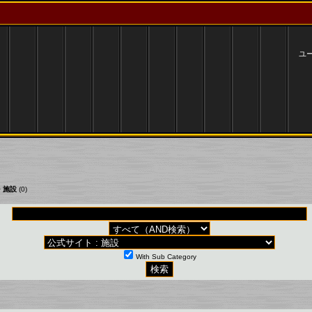
ユ
>
施設
(0)
With Sub Category