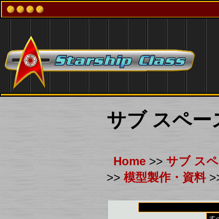
サブ スペー
Home
>>
サブ ス
>>
模型製作・資料
>